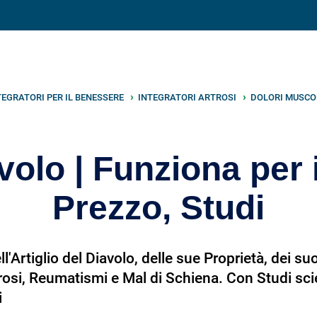
V
neto
nutrizione
.info
TEGRATORI PER IL BENESSERE
INTEGRATORI ARTROSI
DOLORI MUSCOL
avolo | Funziona per 
Prezzo, Studi
'Artiglio del Diavolo, delle sue Proprietà, dei suoi
rosi, Reumatismi e Mal di Schiena. Con Studi scien
i