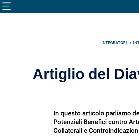
V
neto
nutrizione
Bellezza
Cibo
INTEGRATORI
IN
e
Cucina
Artiglio del Di
Dimagrire
Integratori
Salute
In questo articolo parliamo dell
Sport
Potenziali Benefici contro Art
Veterinaria
Collaterali e Controindicazion