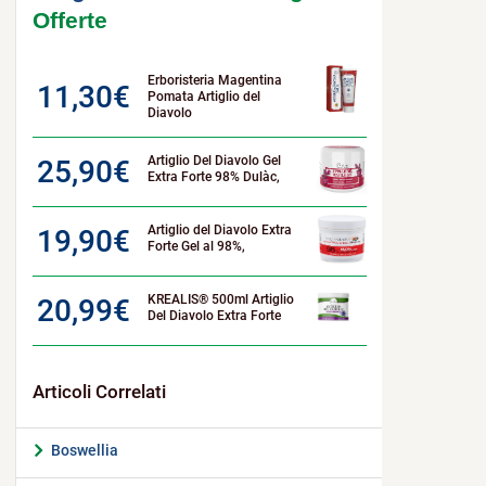
Offerte
Erboristeria Magentina
11,30
€
Pomata Artiglio del
Diavolo
Artiglio Del Diavolo Gel
25,90
€
Extra Forte 98% Dulàc,
Artiglio del Diavolo Extra
19,90
€
Forte Gel al 98%,
KREALIS® 500ml Artiglio
20,99
€
Del Diavolo Extra Forte
Boswellia