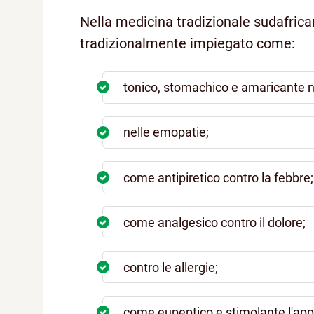
Nella medicina tradizionale sudafricana
tradizionalmente impiegato come:
tonico, stomachico e amaricante nei
nelle emopatie;
come antipiretico contro la febbre;
come analgesico contro il dolore;
contro le allergie;
come eupeptico e stimolante l'app