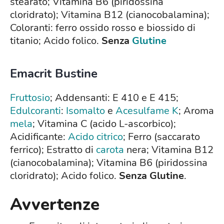
stearato; Vitamina B6 (piridossina
cloridrato); Vitamina B12 (cianocobalamina);
Coloranti: ferro ossido rosso e biossido di
titanio; Acido folico.
Senza
Glutine
Emacrit Bustine
Fruttosio
; Addensanti: E 410 e E 415;
Edulcoranti
:
Isomalto
e
Acesulfame K
; Aroma
mela
; Vitamina C (acido L-ascorbico);
Acidificante:
Acido citrico
; Ferro (saccarato
ferrico); Estratto di
carota
nera; Vitamina B12
(cianocobalamina); Vitamina B6 (piridossina
cloridrato); Acido folico.
Senza Glutine
.
Avvertenze