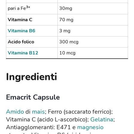
3+
pari a Fe
30mg
Vitamina C
70 mg
Vitamina B6
3 mg
Acido folico
300 mcg
Vitamina B12
10 mcg
Ingredienti
Emacrit Capsule
Amido
di
mais
; Ferro (saccarato ferrico);
Vitamina C (acido L-ascorbico);
Gelatina
;
Antiagglomeranti: E471 e
magnesio