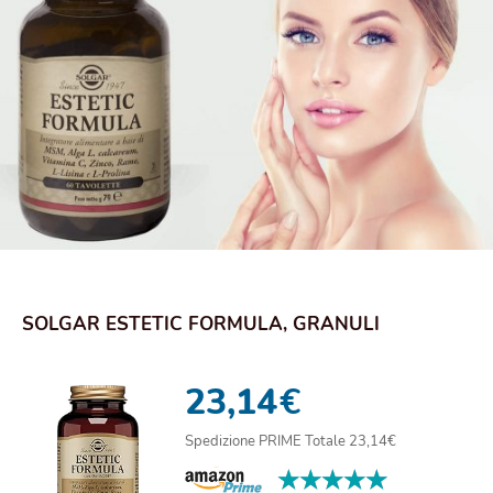
SOLGAR ESTETIC FORMULA, GRANULI
23,14
€
Spedizione PRIME Totale 23,14€
★★★★★
★★★★★