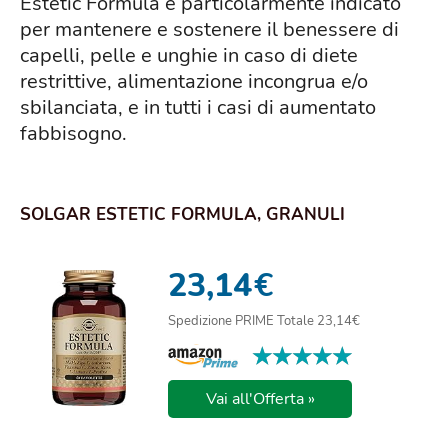
Estetic Formula è particolarmente indicato
per mantenere e sostenere il benessere di
capelli, pelle e unghie in caso di diete
restrittive, alimentazione incongrua e/o
sbilanciata, e in tutti i casi di aumentato
fabbisogno.
SOLGAR ESTETIC FORMULA, GRANULI
23,14
€
Spedizione PRIME Totale 23,14€
★★★★★
★★★★★
Vai all'Offerta »