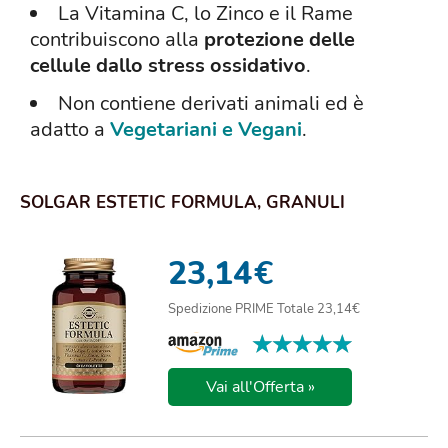
La Vitamina C, lo Zinco e il Rame
contribuiscono alla
protezione delle
cellule dallo stress ossidativo
.
Non contiene derivati animali ed è
adatto a
Vegetariani e Vegani
.
SOLGAR ESTETIC FORMULA, GRANULI
23,14
€
Spedizione PRIME Totale 23,14€
★★★★★
★★★★★
Vai all'Offerta »