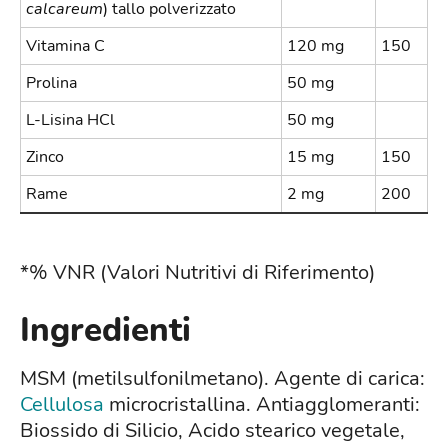
calcareum
) tallo polverizzato
Vitamina C
120 mg
150
Prolina
50 mg
L-Lisina HCl
50 mg
Zinco
15 mg
150
Rame
2 mg
200
*% VNR (Valori Nutritivi di Riferimento)
Ingredienti
MSM (metilsulfonilmetano). Agente di carica:
Cellulosa
microcristallina. Antiagglomeranti:
Biossido di Silicio, Acido stearico vegetale,