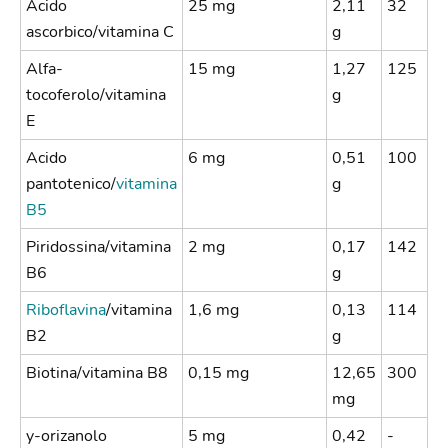
Acido
25 mg
2,11
32
ascorbico/vitamina C
g
Alfa-
15 mg
1,27
125
tocoferolo/vitamina
g
E
Acido
6 mg
0,51
100
pantotenico/
vitamina
g
B5
Piridossina/vitamina
2 mg
0,17
142
B6
g
Riboflavina
/vitamina
1,6 mg
0,13
114
B2
g
Biotina/vitamina B8
0,15 mg
12,65
300
mg
y-orizanolo
5 mg
0,42
-