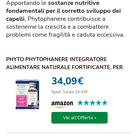
Apportando le
sostanze nutritive
fondamentali per il corretto sviluppo dei
capelli
, Phytophanere contribuisce a
sostenerne la crescita e a combattere
problemi come fragilità e caduta eccessiva.
PHYTO PHYTOPHANERE INTEGRATORE
ALIMENTARE NATURALE FORTIFICANTE, PER
CAPELLI E UNGHIE, ...
34,09
€
Sped. Totale 34,09€
★★★★★
★★★★★
Vai all'Offerta »