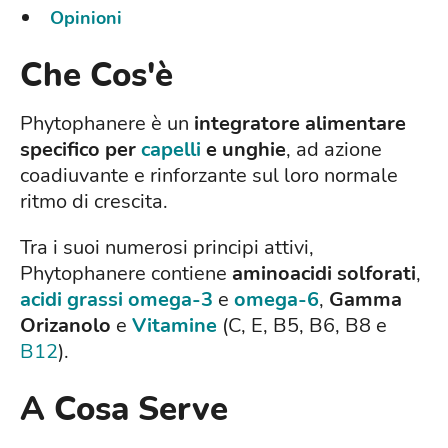
Opinioni
Che Cos'è
Phytophanere è un
integratore alimentare
specifico per
capelli
e unghie
, ad azione
coadiuvante e rinforzante sul loro normale
ritmo di crescita.
Tra i suoi numerosi principi attivi,
Phytophanere contiene
aminoacidi solforati
,
acidi grassi
omega-3
e
omega-6
,
Gamma
Orizanolo
e
Vitamine
(C, E, B5, B6, B8 e
B12
).
A Cosa Serve