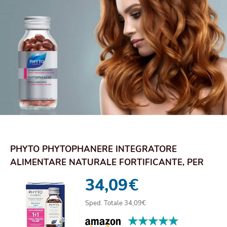
PHYTO PHYTOPHANERE INTEGRATORE
ALIMENTARE NATURALE FORTIFICANTE, PER
CAPELLI E UNGHIE, ...
34,09
€
Sped. Totale 34,09€
★★★★★
★★★★★