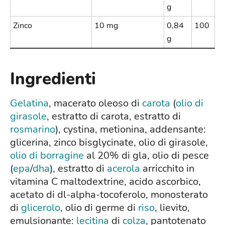
g
Zinco
10 mg
0,84
100
g
Ingredienti
Gelatina
, macerato oleoso di
carota
(
olio di
girasole
, estratto di carota, estratto di
rosmarino
), cystina, metionina, addensante:
glicerina, zinco bisglycinate, olio di girasole,
olio di borragine
al 20% di gla, olio di pesce
(
epa
/
dha
), estratto di
acerola
arricchito in
vitamina C maltodextrine, acido ascorbico,
acetato di dl-alpha-tocoferolo, monosterato
di
glicerolo
, olio di germe di
riso
, lievito,
emulsionante:
lecitina
di
colza
, pantotenato