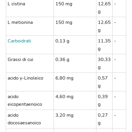
L cistina
150 mg
12,65
-
g
L metionina
150 mg
12,65
-
g
Carboidrati
0,13 g
11,35
-
g
Grassi di cui
0,36 g
30,33
-
g
acido y-Linoleico
6,80 mg
0,57
-
g
acido
4,60 mg
0,39
-
eicopentaenoico
g
acido
3,20 mg
0,27
-
docosaesanoico
g