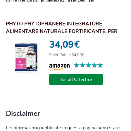
Offerte Online Selezionate per Te
PHYTO PHYTOPHANERE INTEGRATORE
ALIMENTARE NATURALE FORTIFICANTE, PER
CAPELLI E UNGHIE, ...
34,09
€
Sped. Totale 34,09€
★★★★★
★★★★★
Vai all'Offerta »
Disclaimer
Le informazioni pubblicate in questa pagina sono state