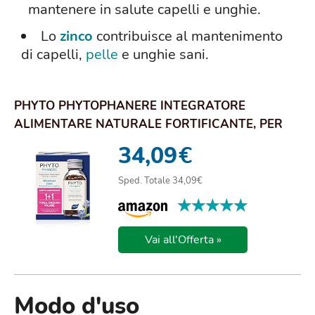
mantenere in salute capelli e unghie.
Lo
zinco
contribuisce al mantenimento
di capelli,
pelle
e unghie sani.
PHYTO PHYTOPHANERE INTEGRATORE
ALIMENTARE NATURALE FORTIFICANTE, PER
CAPELLI E UNGHIE, ...
34,09
€
Sped. Totale 34,09€
★★★★★
★★★★★
Vai all'Offerta »
Modo d'uso