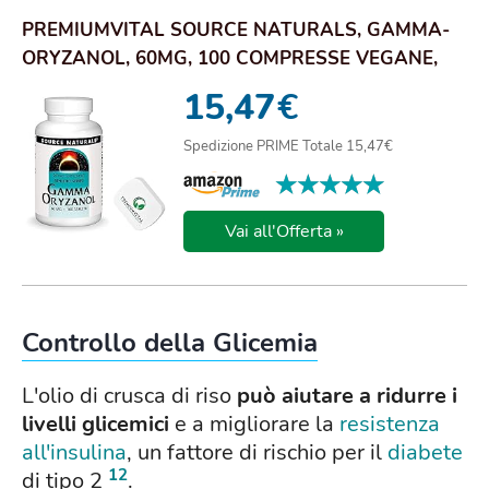
PREMIUMVITAL SOURCE NATURALS, GAMMA-
ORYZANOL, 60MG, 100 COMPRESSE VEGANE,
CON PRATICO P...
15,47
€
Spedizione PRIME Totale 15,47€
★★★★★
★★★★★
Vai all'Offerta »
Controllo della Glicemia
L'olio di crusca di riso
può aiutare a ridurre i
livelli glicemici
e a migliorare la
resistenza
all'insulina
, un fattore di rischio per il
diabete
12
di tipo 2
.