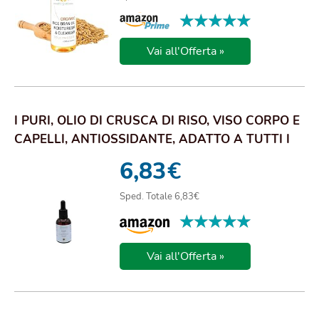
★★★★★
★★★★★
Vai all'Offerta »
I PURI, OLIO DI CRUSCA DI RISO, VISO CORPO E
CAPELLI, ANTIOSSIDANTE, ADATTO A TUTTI I
T...
6,83
€
Sped. Totale 6,83€
★★★★★
★★★★★
Vai all'Offerta »