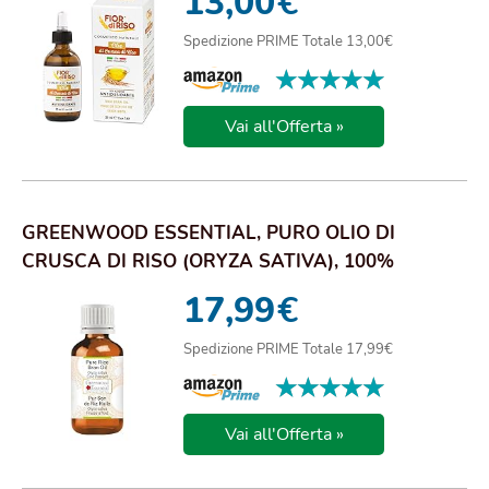
13,00
€
Spedizione PRIME Totale 13,00€
★★★★★
★★★★★
Vai all'Offerta »
GREENWOOD ESSENTIAL, PURO OLIO DI
CRUSCA DI RISO (ORYZA SATIVA), 100%
NATURALE, GRADO T...
17,99
€
Spedizione PRIME Totale 17,99€
★★★★★
★★★★★
Vai all'Offerta »