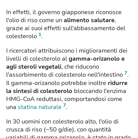
In effetti, il governo giapponese riconosce
l'olio di riso come un
alimento salutare
,
grazie ai suoi effetti sull'abbassamento del
1
colesterolo
.
I ricercatori attribuiscono i miglioramenti dei
livelli di colesterolo al
gamma-orizanolo e
agli steroli vegetali
, che riducono
7
l'assorbimento di colesterolo nell'intestino
.
Il gamma-orizanolo potrebbe inoltre
ridurre
la sintesi di colesterolo
bloccando l'enzima
HMG-CoA reduttasi, comportandosi come
7
una
statina naturale
.
In 30 uomini con colesterolo alto, l'olio di
crusca di riso (~50 g/die), con quantità
variabili di gamma orizanolo, è stato in grado