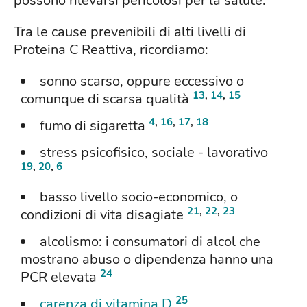
possono rilevarsi pericolosi per la salute.
Tra le cause prevenibili di alti livelli di
Proteina C Reattiva, ricordiamo:
sonno scarso, oppure eccessivo o
13
,
14
,
15
comunque di scarsa qualità
4
,
16
,
17
,
18
fumo di sigaretta
stress psicofisico, sociale - lavorativo
19
,
20
,
6
basso livello socio-economico, o
21
,
22
,
23
condizioni di vita disagiate
alcolismo: i consumatori di alcol che
mostrano abuso o dipendenza hanno una
24
PCR elevata
25
carenza di vitamina D