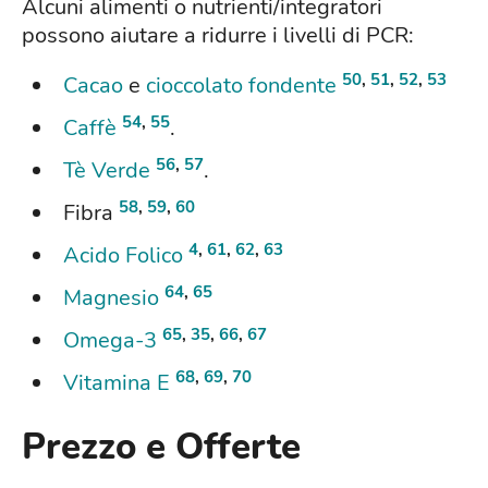
Alcuni alimenti o nutrienti/integratori
possono aiutare a ridurre i livelli di PCR:
50
,
51
,
52
,
53
Cacao
e
cioccolato fondente
54
,
55
Caffè
.
56
,
57
Tè Verde
.
58
,
59
,
60
Fibra
4
,
61
,
62
,
63
Acido Folico
64
,
65
Magnesio
65
,
35
,
66
,
67
Omega-3
68
,
69
,
70
Vitamina E
Prezzo e Offerte