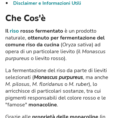
Disclaimer e Informazioni Utili
Che Cos'è
Il
riso
rosso fermentato
è un prodotto
naturale,
ottenuto per fermentazione del
comune riso da cucina
(
Oryza sativa
) ad
opera di un particolare lievito (il
Monascus
purpureus
o lievito rosso).
La fermentazione del riso da parte di lieviti
selezionati (
Monascus purpureus
, ma anche
M. pilosus
,
M. floridanus
o
M. ruber
), lo
arricchisce di particolari sostanze, tra cui
pigmenti responsabili del colore rosso e le
"famose"
monacoline
.
Grazie alle
proprietà delle monacoline
(in