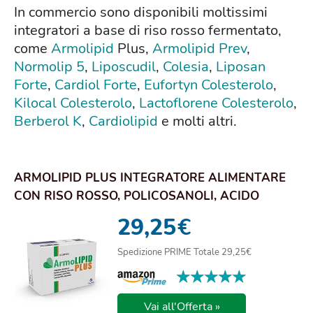
In commercio sono disponibili moltissimi
integratori a base di riso rosso fermentato,
come
Armolipid
Plus,
Armolipid Prev
,
Normolip 5
,
Liposcudil
,
Colesia
,
Liposan
Forte
,
Cardiol Forte
,
Eufortyn Colesterolo
,
Kilocal Colesterolo
,
Lactoflorene Colesterolo
,
Berberol K
,
Cardiolipid
e molti altri.
ARMOLIPID PLUS INTEGRATORE ALIMENTARE
CON RISO ROSSO, POLICOSANOLI, ACIDO
FOLICO, COENZ...
29,25
€
Spedizione PRIME Totale 29,25€
★★★★★
★★★★★
Vai all'Offerta »