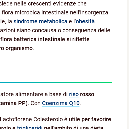
isiede nelle crescenti evidenze che
 flora microbica intestinale nell'insorgenza
ie, la
sindrome metabolica
e l'
obesità
.
razioni siano concausa o conseguenza delle
flora batterica intestinale si riflette
ero organismo
.
ratore alimentare a base di
riso
rosso
tamina PP)
. Con
Coenzima Q10
.
 Lactoflorene Colesterolo è
utile per favorire
terolo e
trigliceridi
nell'ambito di una dieta