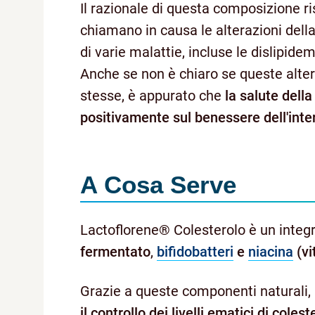
Il razionale di questa composizione r
chiamano in causa le alterazioni della
di varie malattie, incluse le dislipidem
Anche se non è chiaro se queste alte
stesse, è appurato che
la salute della 
positivamente sul benessere dell'int
A Cosa Serve
Lactoflorene® Colesterolo è un integ
fermentato
,
bifidobatteri
e
niacina
(vi
Grazie a queste componenti naturali,
il controllo dei livelli ematici di coles