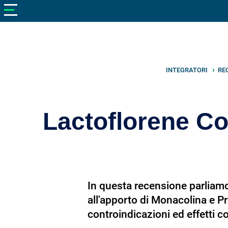
V
neto
nutrizione
Bellezza
Cibo
INTEGRATORI
RE
e
Cucina
Lactoflorene Co
Dimagrire
Integratori
Salute
In questa recensione parliamo 
Sport
all'apporto di Monacolina e P
Veterinaria
controindicazioni ed effetti col