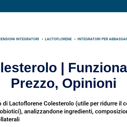
V
neto
nutrizione
.info
CENSIONI INTEGRATORI
LACTOFLORENE
INTEGRATORI PER ABBASSAR
lesterolo | Funzion
Prezzo, Opinioni
di Lactoflorene Colesterolo (utile per ridurre il 
robiotici), analizzandone ingredienti, composizio
laterali