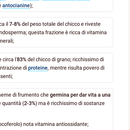
 e
antocianine
);
ca il
7-8%
del peso totale del chicco e riveste
endosperma; questa frazione è ricca di vitamina
nerali;
 circa l'
83%
del chicco di grano; ricchissimo di
ntrazione di
proteine
, mentre risulta povero di
senti;
l seme di frumento che
germina per dar vita a una
e quantità (
2-3%
) ma è ricchissimo di sostanze
ocoferolo) nota vitamina antiossidante;