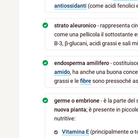
antiossidanti
(come acidi fenolici
strato
aleuronico
- rappresenta cir
come una pellicola il sottostante 
B-3, β-glucani, acidi grassi e sali mi
endosperma amilifero
- costituisce
amido
, ha anche una buona conce
grassi e le
fibre
sono pressoché as
germe o embrione
- è la parte de
nuova pianta
; è presente in piccol
nutritive:
Vitamina E
(principalmente α-t