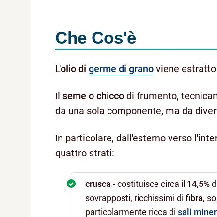
Che Cos'è
L'
olio di
germe di grano
viene estratto
Il
seme o chicco
di frumento, tecnica
da una sola componente, ma da diversi
In particolare, dall'esterno verso l'in
quattro strati:
crusca
- costituisce circa il
14,5%
d
sovrapposti, ricchissimi di
fibra
,
sop
particolarmente ricca di
sali miner