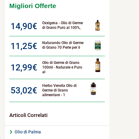
Migliori Offerte
Oxxigena - Olio di Germe
14,90
€
di Grano Puro al 100%,
Naturando Olio di Germe
11,25
€
di Grano 70 Perle per il
Olio di Germe di Grano
12,99
€
100ml - Naturale e Puro
al
Herbo Veneta Olio di
53,02
€
Germe di Grano
alimentare - 1
Olio di Palma