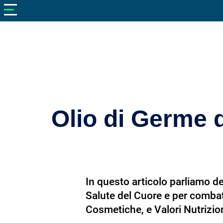
V
neto
nutrizione
Bellezza
Cibo
e
Cucina
Olio di Germe d
Dimagrire
Integratori
Salute
In questo articolo parliamo del
Sport
Salute del Cuore e per combatt
Veterinaria
Cosmetiche, e Valori Nutrizio