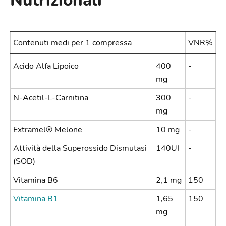
Nutrizionali
Contenuti medi per 1 compressa
VNR%
Acido Alfa Lipoico
400
-
mg
N-Acetil-L-Carnitina
300
-
mg
Extramel® Melone
10 mg
-
Attività della Superossido Dismutasi
140UI
-
(SOD)
Vitamina B6
2,1 mg
150
Vitamina B1
1,65
150
mg