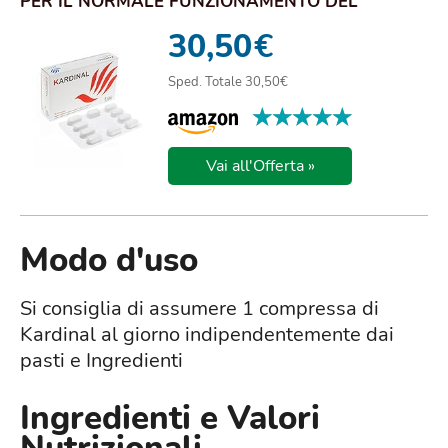
PER IL NORMALE FUNZIONAMENTO DEL
SISTEMA NERVOSO
30,50
€
Sped. Totale 30,50€
★★★★★
★★★★★
Vai all'Offerta »
Modo d'uso
Si consiglia di assumere 1 compressa di
Kardinal al giorno indipendentemente dai
pasti e Ingredienti
Ingredienti e Valori