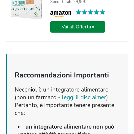
Sped. Totale 29,90€
★★★★★
★★★★★
Vai all'Offerta »
Raccomandazioni Importanti
Neceniol è un integratore alimentare
(non un farmaco -
leggi il disclaimer
).
Pertanto, è importante tenere presente
che:
un integratore alimentare non può