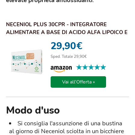
elevate proprietà antiossidanti
.
NECENIOL PLUS 30CPR - INTEGRATORE
ALIMENTARE A BASE DI ACIDO ALFA LIPOICO E
COENZIMA Q10
29,90
€
Sped. Totale 29,90€
★★★★★
★★★★★
Vai all'Offerta »
Modo d'uso
Si consiglia l'assunzione di una bustina
al giorno di Neceniol sciolta in un bicchiere