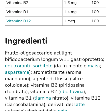
Vitamina B2
1,6 mg
100
Vitamina B1
1,4 mg
100
Vitamina B12
1 mcg
100
Ingredienti
Frutto-oligosaccaride actilight
bifidobacterium longum w11 gastroprotetto;
edulcoranti
[
sorbitolo
(da frumento o
mais
);
aspartame
]; aromatizzante (aroma
mandarino); agente di flusso (silice
colloidale); vitamina B6 (piridossina
cloridrato); vitamina B2 (
riboflavina
);
vitamina B1 (
tiamina
nitrato); vitamina B12
(cianocobalamina); derivati del
latte
(lattosio); derivati della
soia
.