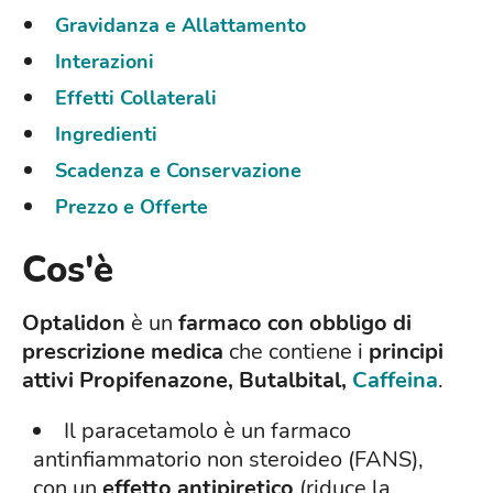
Gravidanza e Allattamento
Interazioni
Effetti Collaterali
Ingredienti
Scadenza e Conservazione
Prezzo e Offerte
Cos'è
Optalidon
è un
farmaco con obbligo di
prescrizione medica
che contiene i
principi
attivi Propifenazone, Butalbital,
Caffeina
.
Il paracetamolo è un farmaco
antinfiammatorio non steroideo (FANS),
con un
effetto antipiretico
(riduce la