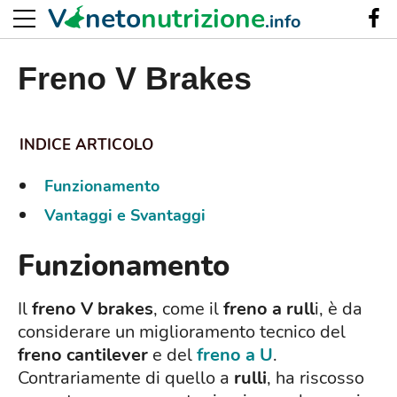
V
neto
nutrizione
.info
Freno V Brakes
Funzionamento
Vantaggi e Svantaggi
Funzionamento
Il
freno V brakes
,
come il
freno a rull
i, è da
considerare un miglioramento tecnico del
freno
cantilever
e del
freno a U
.
Contrariamente di quello a
rulli
, ha riscosso