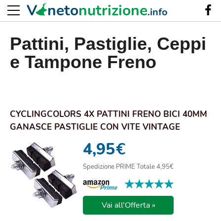
V
neto
nutrizione
.info
Pattini, Pastiglie, Ceppi
e Tampone Freno
CYCLINGCOLORS 4X PATTINI FRENO BICI 40MM
GANASCE PASTIGLIE CON VITE VINTAGE
EROICA BICI...
4,95
€
Spedizione PRIME Totale 4,95€
★★★★★
★★★★★
Vai all'Offerta »