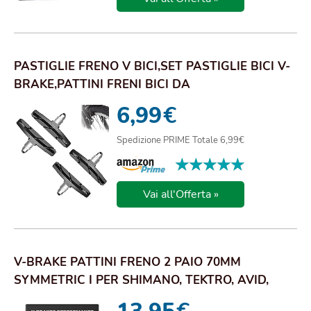
PASTIGLIE FRENO V BICI,SET PASTIGLIE BICI V-
BRAKE,PATTINI FRENI BICI DA
CORSA,PASTIGLIE...
6,99
€
Spedizione PRIME Totale 6,99€
★★★★★
★★★★★
Vai all'Offerta »
V-BRAKE PATTINI FRENO 2 PAIO 70MM
SYMMETRIC I PER SHIMANO, TEKTRO, AVID,
SRAM, XLC ETC ...