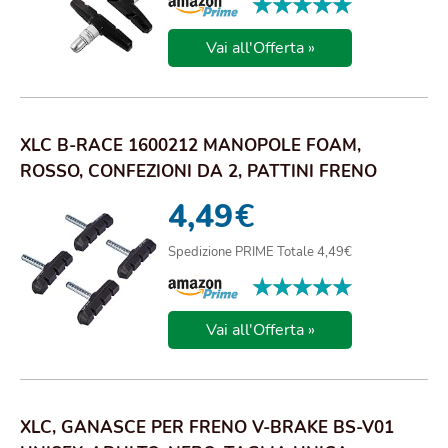
★★★★★
★★★★★
Vai all'Offerta »
XLC B-RACE 1600212 MANOPOLE FOAM,
ROSSO, CONFEZIONI DA 2, PATTINI FRENO
UNISEX-ADULTO, ...
4,49
€
Spedizione PRIME Totale 4,49€
★★★★★
★★★★★
Vai all'Offerta »
XLC, GANASCE PER FRENO V-BRAKE BS-V01