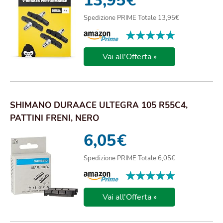
13,95
€
Spedizione PRIME Totale 13,95€
★★★★★
★★★★★
Vai all'Offerta »
SHIMANO DURAACE ULTEGRA 105 R55C4,
PATTINI FRENI, NERO
6,05
€
Spedizione PRIME Totale 6,05€
★★★★★
★★★★★
Vai all'Offerta »