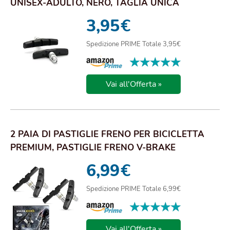
UNISEX-ADULTO, NERO, TAGLIA UNICA
3,95
€
Spedizione PRIME Totale 3,95€
★★★★★
★★★★★
Vai all'Offerta »
2 PAIA DI PASTIGLIE FRENO PER BICICLETTA
PREMIUM, PASTIGLIE FRENO V-BRAKE
PROFESSIONALI...
6,99
€
Spedizione PRIME Totale 6,99€
★★★★★
★★★★★
Vai all'Offerta »