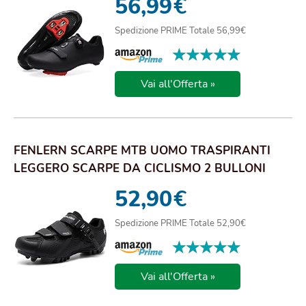
56,99
€
Spedizione PRIME Totale 56,99€
★★★★★
★★★★★
Vai all'Offerta »
FENLERN SCARPE MTB UOMO TRASPIRANTI
LEGGERO SCARPE DA CICLISMO 2 BULLONI
SCARPE CICLISM...
52,90
€
Spedizione PRIME Totale 52,90€
★★★★★
★★★★★
Vai all'Offerta »