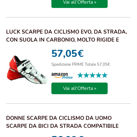
Vai all'Offerta »
LUCK SCARPE DA CICLISMO EVO, DA STRADA,
CON SUOLA IN CARBONIO, MOLTO RIGIDE E
LEGGERE E...
57,05
€
Spedizione PRIME Totale 57,05€
★★★★★
★★★★★
Vai all'Offerta »
DONNE SCARPE DA CICLISMO DA UOMO
SCARPE DA BICI DA STRADA COMPATIBILE
CON SPD E DELTA B...