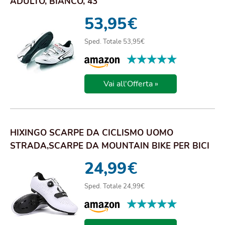
ADULTO, BIANCO, 43
53,95
€
Sped. Totale 53,95€
★★★★★
★★★★★
Vai all'Offerta »
HIXINGO SCARPE DA CICLISMO UOMO
STRADA,SCARPE DA MOUNTAIN BIKE PER BICI
DA STRADA,SCARP...
24,99
€
Sped. Totale 24,99€
★★★★★
★★★★★