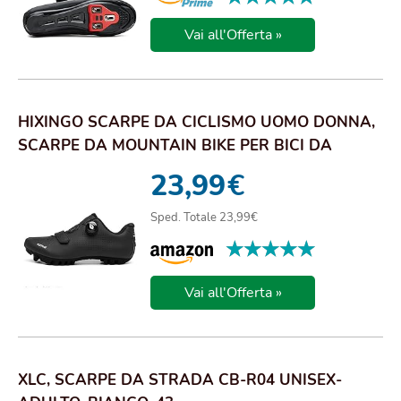
Vai all'Offerta »
HIXINGO SCARPE DA CICLISMO UOMO DONNA,
SCARPE DA MOUNTAIN BIKE PER BICI DA
STRADA, SCAR...
23,99
€
Sped. Totale 23,99€
★★★★★
★★★★★
Vai all'Offerta »
XLC, SCARPE DA STRADA CB-R04 UNISEX-