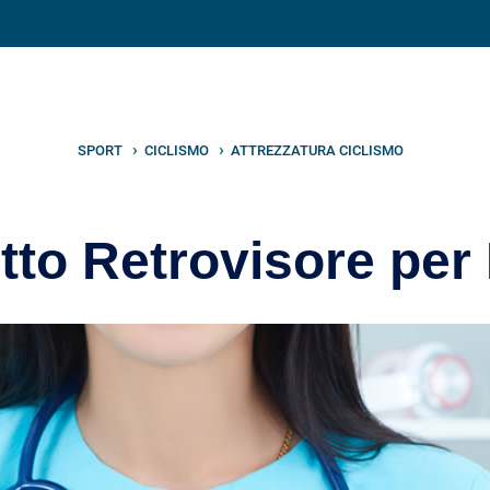
V
neto
nutrizione
.info
SPORT
CICLISMO
ATTREZZATURA CICLISMO
to Retrovisore per 