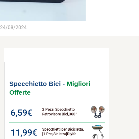
24/08/2024
Specchietto Bici -
Migliori
Offerte
2 Pezzi Specchietto
6,59
€
Retrovisore Bici,360°
Specchietti per Bicicletta,
11,99
€
[1 Pcs,Sinistra]Diyife