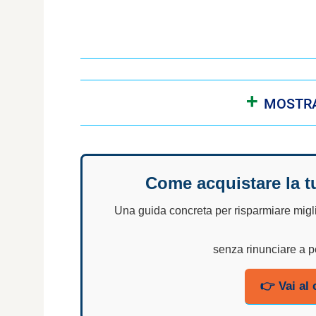
+
MOSTRA
Come acquistare la tu
Una guida concreta per
risparmiare migl
senza rinunciare a p
👉 Vai al