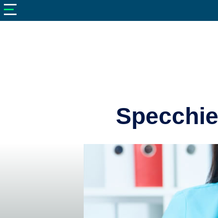
V
neto
nutrizione
Bellezza
Cibo
e
Cucina
Specchiet
Dimagrire
Integratori
Salute
Sport
Veterinaria