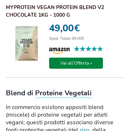
MYPROTEIN VEGAN PROTEIN BLEND V2
CHOCOLATE 1KG - 1000 G
49,00
€
Sped. Totale 49,00€
★★★★★
★★★★★
Vai all'Offerta »
Blend di
Proteine Vegetali
In commercio esistono appositi blend
(miscele) di proteine vegetali per atleti
vegani; questi prodotti associano diverse
fonti proteiche vegetali (del
riso
, della