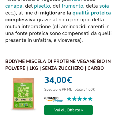
canapa
, del
pisello
, del
frumento
, della
soia
ecc.), al fine di
migliorare la
qualità proteica
complessiva
grazie al noto principio della
mutua integrazione (gli aminoacidi carenti in
una fonte proteica sono compensati da quelli
presente in un'altra, e viceversa).
BODYME MISCELA DI PROTEINE VEGANE BIO IN
POLVERE | 1KG | SENZA ZUCCHERO | CARBO
BASSO |...
34,00
€
Spedizione PRIME Totale 34,00€
★★★★★
★★★★★
Vai all'Offerta »