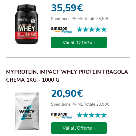
E IL RECU...
35,59
€
Spedizione PRIME Totale 35,59€
★★★★★
★★★★★
Vai all'Offerta »
MYPROTEIN, IMPACT WHEY PROTEIN FRAGOLA
CREMA 1KG - 1000 G
20,90
€
Spedizione PRIME Totale 20,90€
★★★★★
★★★★★
Vai all'Offerta »