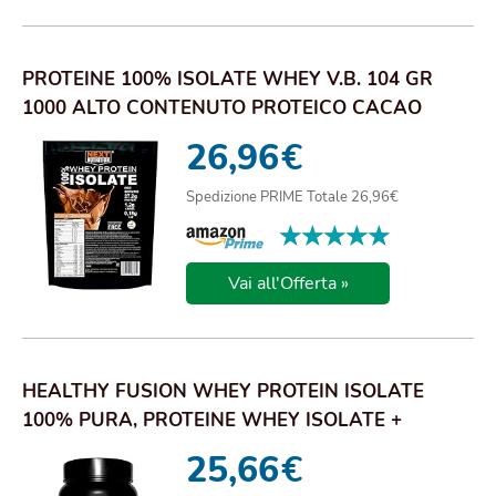
PROTEINE 100% ISOLATE WHEY V.B. 104 GR
1000 ALTO CONTENUTO PROTEICO CACAO
SOLO 0,18GR D...
26,96
€
Spedizione PRIME Totale 26,96€
★★★★★
★★★★★
Vai all'Offerta »
HEALTHY FUSION WHEY PROTEIN ISOLATE
100% PURA, PROTEINE WHEY ISOLATE +
COLLAGENE + MAGN...
25,66
€