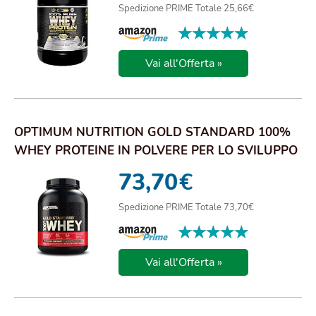
Spedizione PRIME Totale 25,66€
★★★★★
★★★★★
Vai all'Offerta »
OPTIMUM NUTRITION GOLD STANDARD 100%
WHEY PROTEINE IN POLVERE PER LO SVILUPPO
E IL RECU...
73,70
€
Spedizione PRIME Totale 73,70€
★★★★★
★★★★★
Vai all'Offerta »