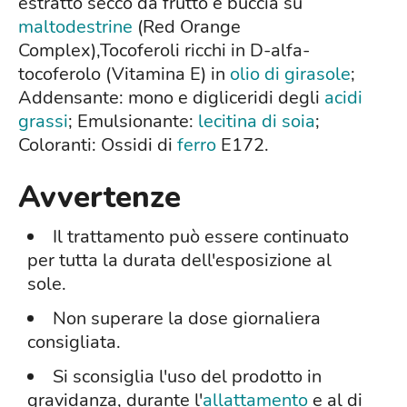
estratto secco da frutto e buccia su
maltodestrine
(Red Orange
Complex),Tocoferoli ricchi in D-alfa-
tocoferolo (Vitamina E) in
olio di girasole
;
Addensante: mono e digliceridi degli
acidi
grassi
; Emulsionante:
lecitina di soia
;
Coloranti: Ossidi di
ferro
E172.
Avvertenze
Il trattamento può essere continuato
per tutta la durata dell'esposizione al
sole.
Non superare la dose giornaliera
consigliata.
Si sconsiglia l'uso del prodotto in
gravidanza, durante l'
allattamento
e al di