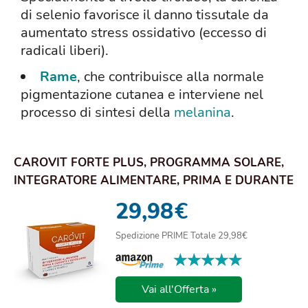
di selenio favorisce il danno tissutale da
aumentato stress ossidativo (eccesso di
radicali liberi).
Rame
, che contribuisce alla normale
pigmentazione cutanea e interviene nel
processo di sintesi della
melanina
.
CAROVIT FORTE PLUS, PROGRAMMA SOLARE,
INTEGRATORE ALIMENTARE, PRIMA E DURANTE
L'ESPOSIZ...
29,98
€
Spedizione PRIME Totale 29,98€
★★★★★
★★★★★
Vai all'Offerta »