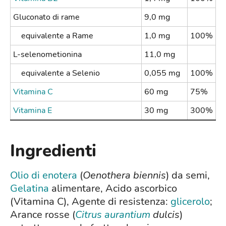
Gluconato di rame
9,0 mg
equivalente a Rame
1,0 mg
100%
L-selenometionina
11,0 mg
equivalente a Selenio
0,055 mg
100%
Vitamina C
60 mg
75%
Vitamina E
30 mg
300%
Ingredienti
Olio di enotera
(
Oenothera biennis
) da semi,
Gelatina
alimentare, Acido ascorbico
(Vitamina C), Agente di resistenza:
glicerolo
;
Arance rosse (
Citrus aurantium
dulcis
)