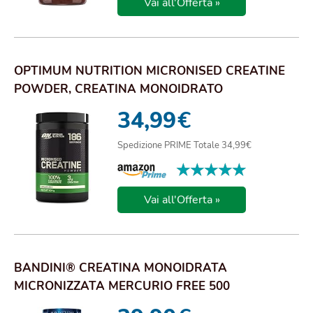
Vai all'Offerta »
OPTIMUM NUTRITION MICRONISED CREATINE
POWDER, CREATINA MONOIDRATO
MICRONIZZATA IN POLVE...
34,99
€
Spedizione PRIME Totale 34,99€
★★★★★
★★★★★
Vai all'Offerta »
BANDINI® CREATINA MONOIDRATA
MICRONIZZATA MERCURIO FREE 500
COMPRESSE DA 3000MG PER DOS...