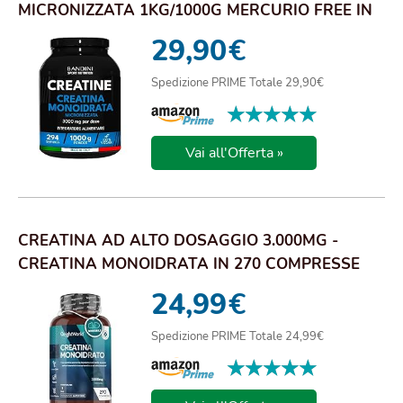
MICRONIZZATA 1KG/1000G MERCURIO FREE IN
POLVERE PURA E VEG...
29,90
€
Spedizione PRIME Totale 29,90€
★★★★★
★★★★★
Vai all'Offerta »
CREATINA AD ALTO DOSAGGIO 3.000MG -
CREATINA MONOIDRATA IN 270 COMPRESSE
VEGANE 3 MESI ...
24,99
€
Spedizione PRIME Totale 24,99€
★★★★★
★★★★★