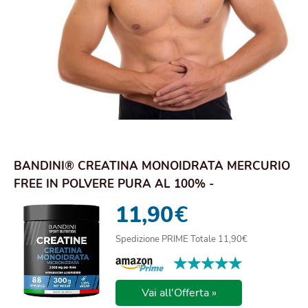
BANDINI® CREATINA MONOIDRATA MERCURIO
FREE IN POLVERE PURA AL 100% -
INTEGRATORE PER AL...
11,90
€
Spedizione PRIME Totale 11,90€
★★★★★
★★★★★
Vai all'Offerta »