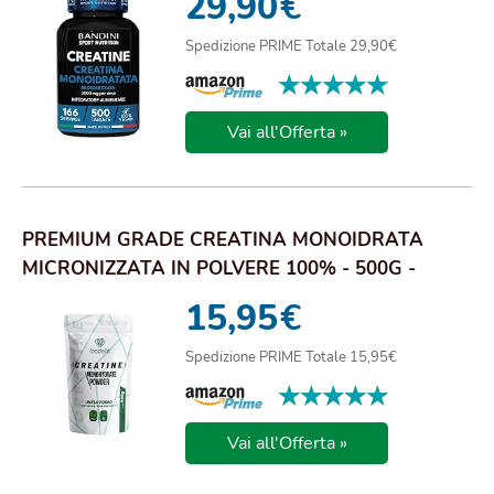
29,90
€
Spedizione PRIME Totale 29,90€
★★★★★
★★★★★
Vai all'Offerta »
PREMIUM GRADE CREATINA MONOIDRATA
MICRONIZZATA IN POLVERE 100% - 500G -
INSAPORE - AUME...
15,95
€
Spedizione PRIME Totale 15,95€
★★★★★
★★★★★
Vai all'Offerta »