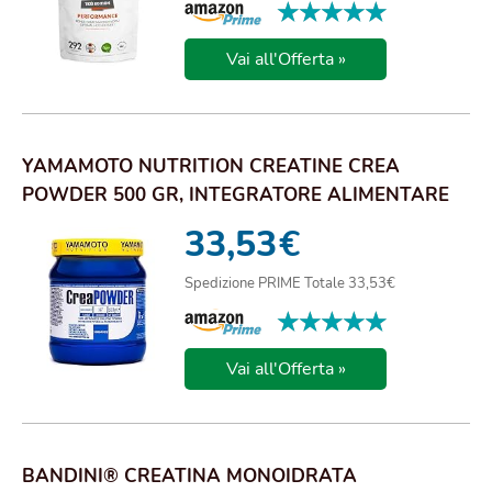
★★★★★
★★★★★
Vai all'Offerta »
YAMAMOTO NUTRITION CREATINE CREA
POWDER 500 GR, INTEGRATORE ALIMENTARE
DI CREATINA MONO...
33,53
€
Spedizione PRIME Totale 33,53€
★★★★★
★★★★★
Vai all'Offerta »
BANDINI® CREATINA MONOIDRATA