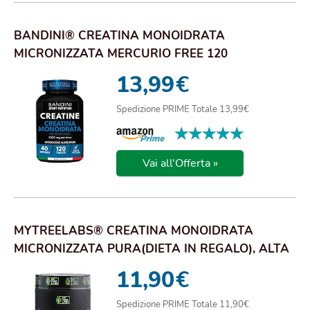
BANDINI® CREATINA MONOIDRATA
MICRONIZZATA MERCURIO FREE 120
COMPRESSE DA 3000MG PER DOS...
13,99
€
Spedizione PRIME Totale 13,99€
★★★★★
★★★★★
Vai all'Offerta »
MYTREELABS® CREATINA MONOIDRATA
MICRONIZZATA PURA(DIETA IN REGALO), ALTA
SOLUBILITÀ CRE...
11,90
€
Spedizione PRIME Totale 11,90€