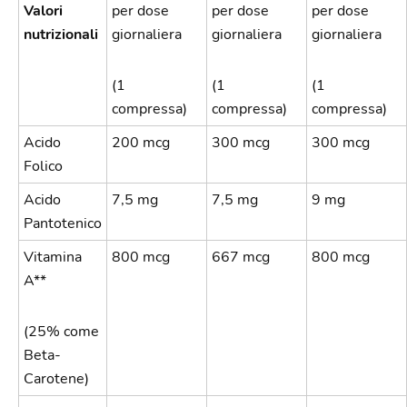
Valori
per dose
per dose
per dose
nutrizionali
giornaliera
giornaliera
giornaliera
(1
(1
(1
compressa)
compressa)
compressa)
Acido
200 mcg
300 mcg
300 mcg
Folico
Acido
7,5 mg
7,5 mg
9 mg
Pantotenico
Vitamina
800 mcg
667 mcg
800 mcg
A**
(25% come
Beta-
Carotene)