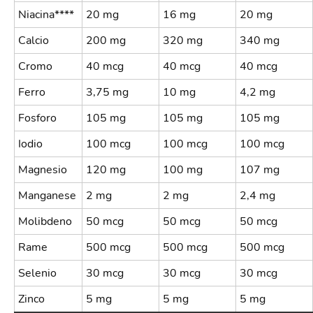
Niacina****
20 mg
16 mg
20 mg
Calcio
200 mg
320 mg
340 mg
Cromo
40 mcg
40 mcg
40 mcg
Ferro
3,75 mg
10 mg
4,2 mg
Fosforo
105 mg
105 mg
105 mg
Iodio
100 mcg
100 mcg
100 mcg
Magnesio
120 mg
100 mg
107 mg
Manganese
2 mg
2 mg
2,4 mg
Molibdeno
50 mcg
50 mcg
50 mcg
Rame
500 mcg
500 mcg
500 mcg
Selenio
30 mcg
30 mcg
30 mcg
Zinco
5 mg
5 mg
5 mg