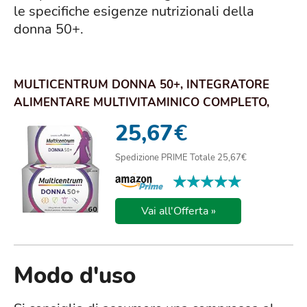
le specifiche esigenze nutrizionali della
donna 50+.
MULTICENTRUM DONNA 50+, INTEGRATORE
ALIMENTARE MULTIVITAMINICO COMPLETO,
ACIDO FOLICO, ...
25,67
€
Spedizione PRIME Totale 25,67€
★★★★★
★★★★★
Vai all'Offerta »
Modo d'uso