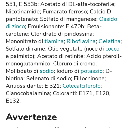
551, E 553b; Acetato di DL-alfa-tocoferile;
Nicotinamide; Fumarato ferroso; Calcio D-
pantotenato; Solfato di manganese;
Ossido
di zinco
; Emulsionante: E 470b; Beta-
carotene; Cloridrato di piridossina;
Mononitrato di
tiamina
;
Riboflavina
;
Gelatina
;
Solfato di rame; Olio vegetale (noce di
cocco
e paimisto); Acetato di retinite; Acido pteroil-
monoglutammico; Cloruro di cromo;
Molibdato di
sodio
; Ioduro di
potassio
; D-
biotina; Selenato di sodio; Fillochinone;
Antiossidante: E 321;
Colecalciferolo
;
Cianocobalamina; Coloranti: E171, E120,
E132.
Avvertenze