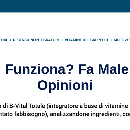
V
neto
nutrizione
.info
TORI
RECENSIONI INTEGRATORI
VITAMINE DEL GRUPPO B
MULTIVI
 | Funziona? Fa Mal
Opinioni
di B-Vital Totale (integratore a base di vitamine
ntato fabbisogno), analizzandone ingredienti, c