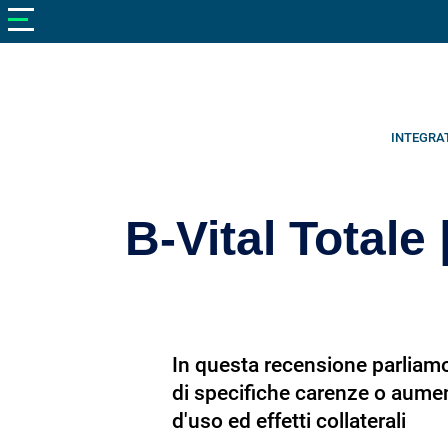
V
neto
nutrizione
Bellezza
Cibo
INTEGRA
e
Cucina
B-Vital Totale
Dimagrire
Integratori
Salute
In questa recensione parliamo 
Sport
di specifiche carenze o aume
Veterinaria
d'uso ed effetti collaterali