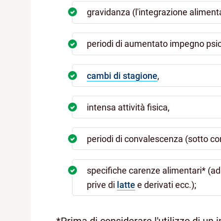
gravidanza (l'integrazione aliment
periodi di aumentato impegno psico
cambi di stagione
,
intensa attività fisica,
periodi di convalescenza (sotto co
specifiche carenze alimentari* (a
prive di
latte
e derivati ecc.);