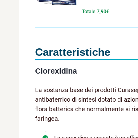
Totale 7,90€
Caratteristiche
Clorexidina
La sostanza base dei prodotti Curasep
antibaterrico di sintesi dotato di azion
flora batterica che normalmente si risc
faringea.
La clorexidina gluconato è un effi