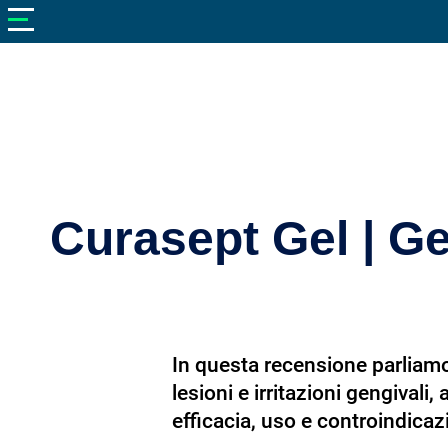
V
neto
nutrizione
Bellezza
Cibo
e
Cucina
Curasept Gel | Ge
Dimagrire
Integratori
Salute
In questa recensione parliamo 
Sport
lesioni e irritazioni gengivali
Veterinaria
efficacia, uso e controindicaz