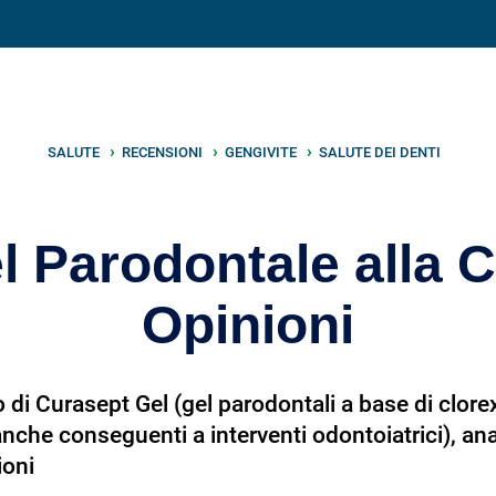
V
neto
nutrizione
.info
SALUTE
RECENSIONI
GENGIVITE
SALUTE DEI DENTI
l Parodontale alla C
Opinioni
di Curasept Gel (gel parodontali a base di clorexi
, anche conseguenti a interventi odontoiatrici), a
ioni