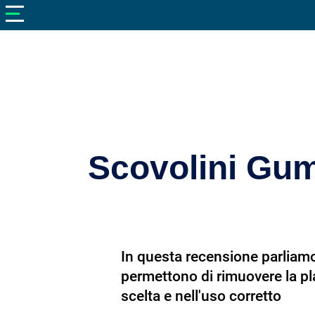
V
neto
nutrizione
Bellezza
Cibo
e
Cucina
Scovolini Gum
Dimagrire
Integratori
Salute
In questa recensione parliamo
Sport
permettono di rimuovere la pla
Veterinaria
scelta e nell'uso corretto