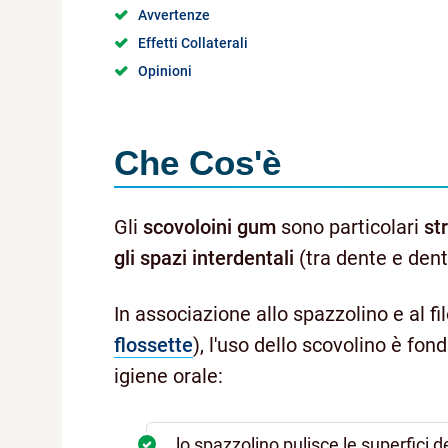
Avvertenze
Effetti Collaterali
Opinioni
Che Cos'è
Gli
scovoloini gum
sono particolari
st
gli spazi interdentali
(tra dente e dent
In associazione allo spazzolino e al f
flossette
), l'uso dello scovolino è f
igiene orale:
lo spazzolino pulisce le superfici d