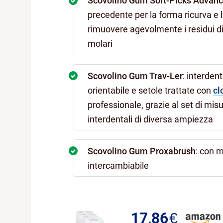
Scovolino Gum Soft-Picks Advan
precedente per la forma ricurva e
rimuovere agevolmente i residui di c
molari
Scovolino Gum Trav-Ler
: interden
orientabile e setole trattate con
cl
professionale, grazie al set di mis
interdentali di diversa ampiezza
Scovolino Gum Proxabrush
: con m
intercambiabile
17,86
€