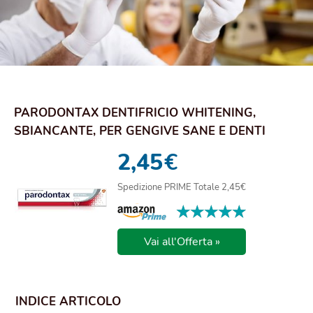
PARODONTAX DENTIFRICIO WHITENING,
SBIANCANTE, PER GENGIVE SANE E DENTI
FORTI, USO QUOTI...
2,45
€
Spedizione PRIME Totale 2,45€
★★★★★
★★★★★
Vai all'Offerta »