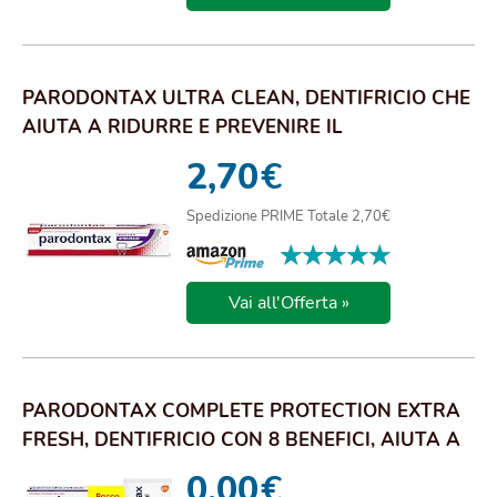
PARODONTAX ULTRA CLEAN, DENTIFRICIO CHE
AIUTA A RIDURRE E PREVENIRE IL
SANGUINAMENTO DE...
2,70
€
Spedizione PRIME Totale 2,70€
★★★★★
★★★★★
Vai all'Offerta »
PARODONTAX COMPLETE PROTECTION EXTRA
FRESH, DENTIFRICIO CON 8 BENEFICI, AIUTA A
RIDURRE...
0,00
€