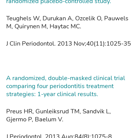
randomized placebo-controlled study.
Teughels W, Durukan A, Ozcelik O, Pauwels
M, Quirynen M, Haytac MC.
J Clin Periodontol. 2013 Nov;40(11):1025-35
A randomized, double-masked clinical trial
comparing four periodontitis treatment
strategies: 1-year clinical results.
Preus HR, Gunleiksrud TM, Sandvik L,
Gjermo P, Baelum V.
J Periodontol. 2013 Aug;84(8):1075-8