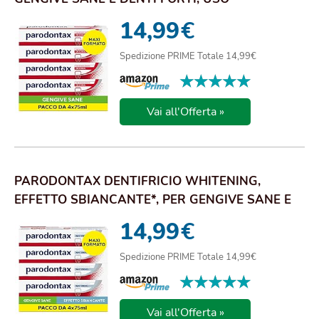
QUOTIDIANO, ALITO ...
14,99
€
Spedizione PRIME Totale 14,99€
★★★★★
★★★★★
Vai all'Offerta »
PARODONTAX DENTIFRICIO WHITENING,
EFFETTO SBIANCANTE*, PER GENGIVE SANE E
DENTI FORTI, ...
14,99
€
Spedizione PRIME Totale 14,99€
★★★★★
★★★★★
Vai all'Offerta »