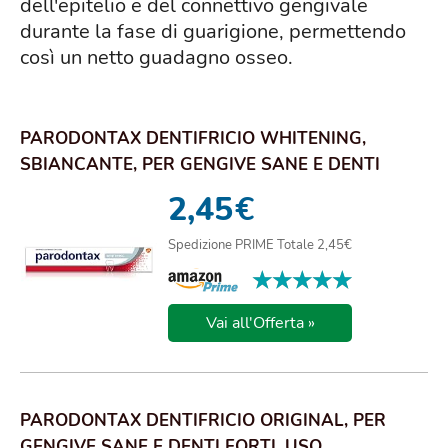
dell'epitelio e del connettivo gengivale
durante la fase di guarigione, permettendo
così un netto guadagno osseo.
PARODONTAX DENTIFRICIO WHITENING,
SBIANCANTE, PER GENGIVE SANE E DENTI
FORTI, USO QUOTI...
2,45
€
Spedizione PRIME Totale 2,45€
★★★★★
★★★★★
Vai all'Offerta »
PARODONTAX DENTIFRICIO ORIGINAL, PER
GENGIVE SANE E DENTI FORTI, USO