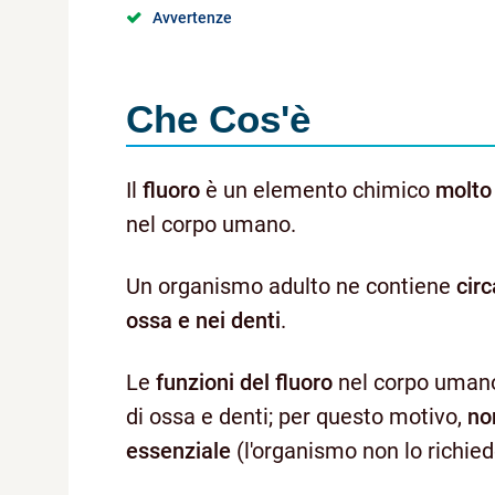
Avvertenze
Che Cos'è
Il
fluoro
è un elemento chimico
molto 
nel corpo umano.
Un organismo adulto ne contiene
cir
ossa e nei denti
.
Le
funzioni del fluoro
nel corpo umano
di ossa e denti; per questo motivo,
no
essenziale
(l'organismo non lo richiede