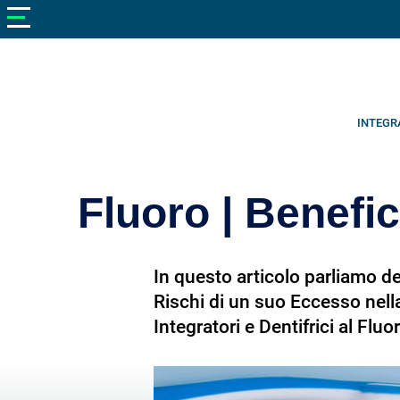
V
neto
nutrizione
Bellezza
Cibo
INTEGR
e
Cucina
Fluoro | Benefic
Dimagrire
Integratori
In questo articolo parliamo de
Salute
Rischi di un suo Eccesso nella
Integratori e Dentifrici al Fluo
Sport
Veterinaria