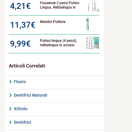
Fousenuk 2 pezzi Pulisci
4,21
€
Lingua, Nettalingua in
Meridol Pulitore
11,37
€
Pulisci lingua (4 pezzi),
9,99
€
nettalingua in acciaio
Fluoro
Dentifrici Naturali
Xilitolo
Dentifrici