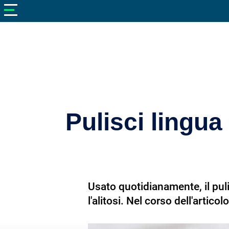
V
neto
nutrizione
Bellezza
Cibo
e
Cucina
Pulisci lingua
Dimagrire
Integratori
Salute
Usato quotidianamente, il puli
Sport
l'alitosi. Nel corso dell'arti
Veterinaria