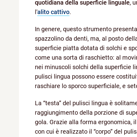
quotidiana della superficie linguale
, 
l'
alito cattivo
.
In genere, questo strumento present
spazzolino da denti, ma, al posto della
superficie piatta dotata di solchi e 
come una sorta di raschietto: al movim
nei minuscoli solchi della superficie l
pulisci lingua possono essere costitui
raschiare lo sporco superficiale, e set
La “testa” del pulisci lingua è solitame
raggiungimento della porzione di supe
gola. Grazie alla forma ergonomica, il 
con cui è realizzato il “corpo” del pul