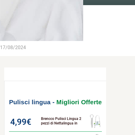
17/08/2024
Pulisci lingua -
Migliori Offerte
Brencco Pulisci Lingua 2
4,99
€
pezzi di Nettalingua in