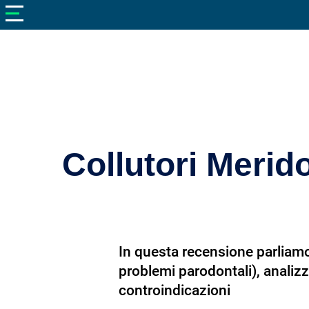
V
neto
nutrizione
Bellezza
Cibo
e
Cucina
Collutori Merid
Dimagrire
Integratori
Salute
In questa recensione parliamo d
Sport
problemi parodontali), analizz
Veterinaria
controindicazioni