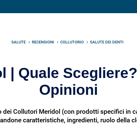
V
neto
nutrizione
.info
SALUTE
RECENSIONI
COLLUTORIO
SALUTE DEI DENTI
ol | Quale Scegliere?
Opinioni
ei Collutori Meridol (con prodotti specifici in ca
andone caratteristiche, ingredienti, ruolo della c