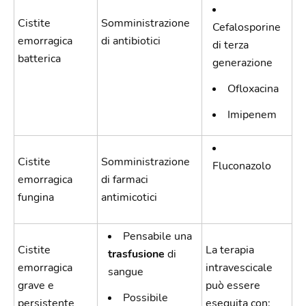
Cistite
Somministrazione
Cefalosporine
emorragica
di antibiotici
di terza
batterica
generazione
Ofloxacina
Imipenem
Cistite
Somministrazione
Fluconazolo
emorragica
di farmaci
fungina
antimicotici
Pensabile una
Cistite
La terapia
trasfusione
di
emorragica
intravescicale
sangue
grave e
può essere
Possibile
persistente
eseguita con: