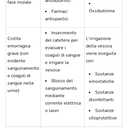
antidolorifici
fase iniziale
Ossibutinina
Farmaci
antispastici
Inserimento
Cistite
L'irrigazione
del catetere per
emorragica
della vescica
evacuare i
grave (con
viene eseguita
coaguli di sangue
evidente
con:
e irrigare la
sanguinamento
vescica
Sostanze
e coaguli di
Blocco del
emostatiche
sangue nelle
sanguinamento
urine)
Sostanze
mediante
disinfettanti
corrente elettrica
o laser
Sostanze
citoprotettive