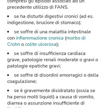
compresi gli episodi associati ad un
precedente utilizzo di FANS.
se ha disturbi digestivi cronici (ad es.
indigestione, bruciore di stomaco);
se soffre di una malattia intestinale
con
infiammazione cronica
(
morbo di
Crohn
o
colite ulcerosa
);
se soffre di insufficienza cardiaca
grave, patologie renali moderate o gravi o
patologie epatiche gravi;
se soffre di disordini emorragici o della
coagulazione;
se è gravemente disidratato (ossia se
ha perso molti liquidi) a causa di vomito,
diarrea o assunzione insufficiente di