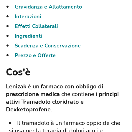
Gravidanza e Allattamento
Interazioni
Effetti Collaterali
Ingredienti
Scadenza e Conservazione
Prezzo e Offerte
Cos'è
Lenizak
è un
farmaco con obbligo di
prescrizione medica
che contiene i
principi
attivi Tramadolo cloridrato e
Dexketoprofene
.
Il tramadolo è un farmaco oppioide che
si usa per la terapia di dolori acuti e