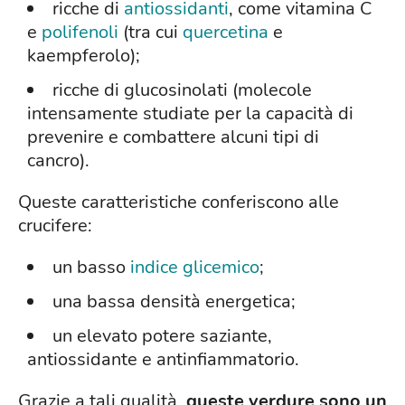
ricche di
antiossidanti
, come vitamina C
e
polifenoli
(tra cui
quercetina
e
kaempferolo);
ricche di glucosinolati (molecole
intensamente studiate per la capacità di
prevenire e combattere alcuni tipi di
cancro).
Queste caratteristiche conferiscono alle
crucifere:
un basso
indice glicemico
;
una bassa densità energetica;
un elevato potere saziante,
antiossidante e antinfiammatorio.
Grazie a tali qualità,
queste verdure sono un