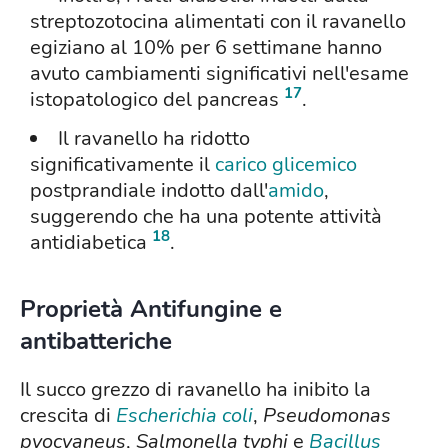
streptozotocina alimentati con il ravanello
egiziano al 10% per 6 settimane hanno
avuto cambiamenti significativi nell'esame
17
istopatologico del pancreas
.
Il ravanello ha ridotto
significativamente il
carico glicemico
postprandiale indotto dall'
amido
,
suggerendo che ha una potente attività
18
antidiabetica
.
Proprietà Antifungine e
antibatteriche
Il succo grezzo di ravanello ha inibito la
crescita di
Escherichia coli
,
Pseudomonas
pyocyaneus
,
Salmonella typhi
e
Bacillus