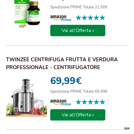
Spedizione PRIME Totale 21,90€
★★★★★
★★★★★
Vai all'Offerta »
TWINZEE CENTRIFUGA FRUTTA E VERDURA
PROFESSIONALE - CENTRIFUGATORE
ESTRATTORE, GRANDE P...
69,99
€
Spedizione PRIME Totale 69,99€
★★★★★
★★★★★
Vai all'Offerta »