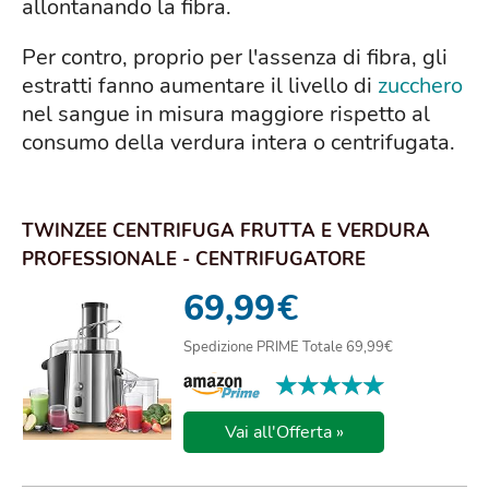
allontanando la fibra.
Per contro, proprio per l'assenza di fibra, gli
estratti fanno aumentare il livello di
zucchero
nel sangue in misura maggiore rispetto al
consumo della verdura intera o centrifugata.
TWINZEE CENTRIFUGA FRUTTA E VERDURA
PROFESSIONALE - CENTRIFUGATORE
ESTRATTORE, GRANDE P...
69,99
€
Spedizione PRIME Totale 69,99€
★★★★★
★★★★★
Vai all'Offerta »