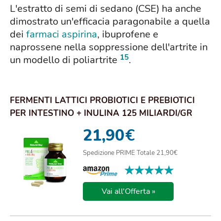
L'estratto di semi di sedano (CSE) ha anche
dimostrato un'efficacia paragonabile a quella
dei
farmaci
aspirina
, ibuprofene e
naprossene nella soppressione dell'artrite in
15
un modello di poliartrite
.
FERMENTI LATTICI PROBIOTICI E PREBIOTICI
PER INTESTINO + INULINA 125 MILIARDI/GR
VIVI D...
21,90
€
Spedizione PRIME Totale 21,90€
★★★★★
★★★★★
Vai all'Offerta »